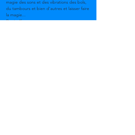
magie des sons et des vibrations des bols, 
du tambours et bien d'autres et laisser faire 
la magie...

Durée 1h

Prévoir tapis, plaid pour s'allonger et être 
confortable ,eau.

Limité à 4 personnes.
Participation 15€.
Sur inscription
Partager cet événement