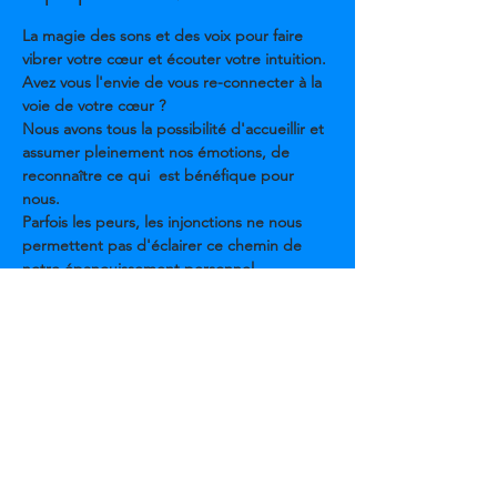
La magie des sons et des voix pour faire 
vibrer votre cœur et écouter votre intuition.
Avez vous l'envie de vous re-connecter à la 
voie de votre cœur ?
Nous avons tous la possibilité d'accueillir et 
assumer pleinement nos émotions, de 
reconnaître ce qui  est bénéfique pour 
nous.
Parfois les peurs, les injonctions ne nous 
permettent pas d'éclairer ce chemin de 
notre épanouissement personnel.
Alors que nous avons un guide intérieur 
fiable, fidèle : notre cœur est  un révélateur 
de bonheur.
Voici le voyage que nous vous proposons : 
Écouter, ouvrir, ressentir,  exprimer les 
battements de votre cœur pour frétiller de 
joie dans votre  vie.
En lire plus >