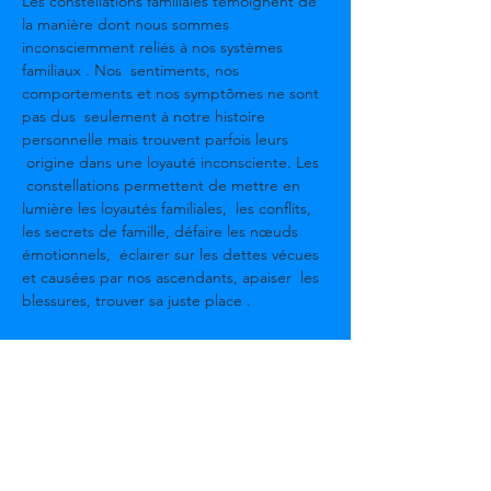
Les constellations familiales témoignent de 
la manière dont nous sommes 
inconsciemment reliés à nos systèmes 
familiaux . Nos  sentiments, nos 
comportements et nos symptômes ne sont 
pas dus  seulement à notre histoire 
personnelle mais trouvent parfois leurs 
 origine dans une loyauté inconsciente. Les 
 constellations permettent de mettre en 
lumière les loyautés familiales,  les conflits, 
les secrets de famille, défaire les nœuds 
émotionnels,  éclairer sur les dettes vécues 
et causées par nos ascendants, apaiser  les 
blessures, trouver sa juste place .
La constellation  multidimensionnelle ne  se 
limite pas  à la problématique familiale. Elle  
peut-être  professionnelle, sentimentale, 
karmique, physique, lié a vos animaux de 
compagnie et  tout ce qui donne la 
sensation d'être bloquée  dans  votre vie .