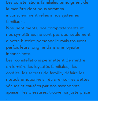
Les constellations familiales témoignent de 
la manière dont nous sommes 
inconsciemment reliés à nos systèmes 
familiaux .

Nos  sentiments, nos comportements et 
nos symptômes ne sont pas dus  seulement 
à notre histoire personnelle mais trouvent 
parfois leurs  origine dans une loyauté 
inconsciente.

Les  constellations permettent de mettre 
en lumière les loyautés familiales,  les 
conflits, les secrets de famille, défaire les 
nœuds émotionnels,  éclairer sur les dettes 
vécues et causées par nos ascendants, 
apaiser  les blessures, trouver sa juste place 
.

Cette mise en  l'espace de notre système 
va permettre de libérer, réparer et pacifier 
 ce qui nous bloquent dans nos vies . On 
sort du désordre  transgénérationnel et on 
se désidentifie des souffrances vécues par 