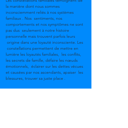
Les constellations familiales témoignent de 
la manière dont nous sommes 
inconsciemment reliés à nos systèmes 
familiaux . Nos  sentiments, nos 
comportements et nos symptômes ne sont 
pas dus  seulement à notre histoire 
personnelle mais trouvent parfois leurs 
 origine dans une loyauté inconsciente. Les 
 constellations permettent de mettre en 
lumière les loyautés familiales,  les conflits, 
les secrets de famille, défaire les nœuds 
émotionnels,  éclairer sur les dettes vécues 
et causées par nos ascendants, apaiser  les 
blessures, trouver sa juste place .
La constellation  multidimensionnelle ne  se 
limite pas  à la problématique familiale. Elle  
peut-être  professionnelle, sentimentale, 
karmique, physique, lié a vos animaux de 
compagnie et  tout ce qui donne la 
sensation d'être bloquée  dans  votre vie .